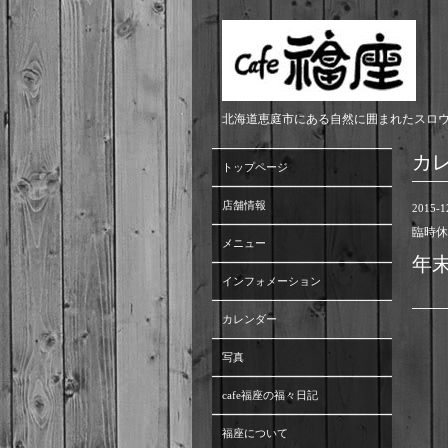
北海道恵庭市にある自然に囲まれたスロ
カ
トップページ
店舗情報
2015-1
臨時休
メニュー
年
インフォメーション
カレンダー
写真
cafe福座の福々日記
福座について