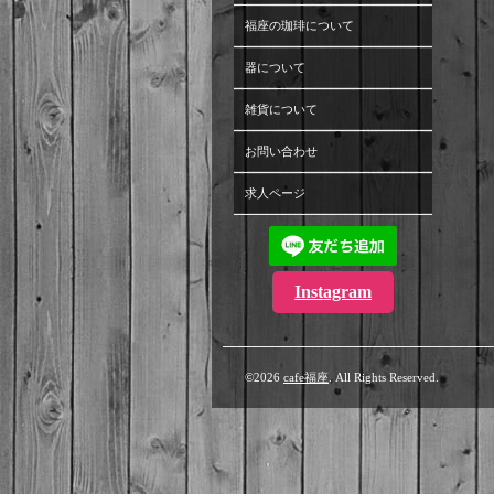
福座の珈琲について
器について
雑貨について
お問い合わせ
求人ページ
Instagram
©2026
cafe福座
. All Rights Reserved.