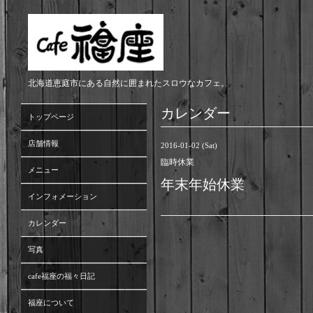
北海道恵庭市にある自然に囲まれたスロウなカフェ。
カレンダー
トップページ
店舗情報
2016-01-02 (Sat)
臨時休業
メニュー
年末年始休業
インフォメーション
カレンダー
写真
cafe福座の福々日記
福座について