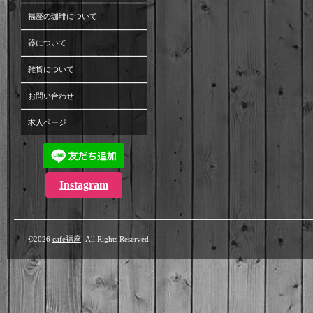
福座の珈琲について
器について
雑貨について
お問い合わせ
求人ページ
Instagram
©2026
cafe福座
. All Rights Reserved.