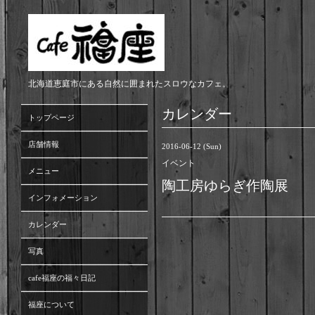
北海道恵庭市にある自然に囲まれたスロウなカフェ。
カレンダー
トップページ
店舗情報
2016-06-12 (Sun)
イベント
メニュー
陶工房ゆらぎ作陶展
インフォメーション
カレンダー
写真
cafe福座の福々日記
福座について