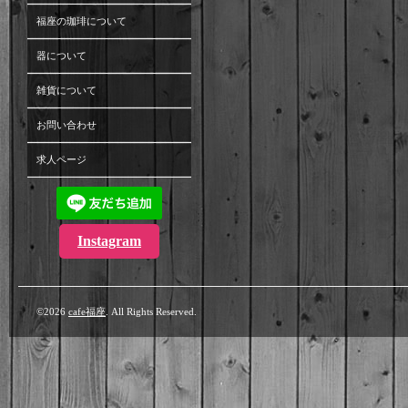
福座の珈琲について
器について
雑貨について
お問い合わせ
求人ページ
Instagram
©2026
cafe福座
. All Rights Reserved.