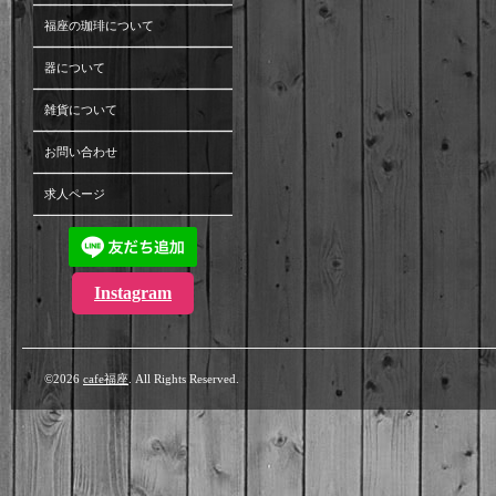
福座の珈琲について
器について
雑貨について
お問い合わせ
求人ページ
Instagram
©2026
cafe福座
. All Rights Reserved.