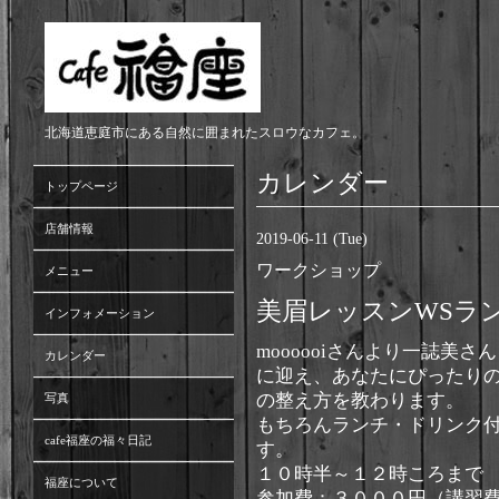
北海道恵庭市にある自然に囲まれたスロウなカフェ。
カレンダー
トップページ
店舗情報
2019-06-11 (Tue)
ワークショップ
メニュー
美眉レッスンWSラ
インフォメーション
moooooiさんより一誌美さ
カレンダー
に迎え、あなたにぴったり
の整え方を教わります。
写真
もちろんランチ・ドリンク
cafe福座の福々日記
す。
１０時半～１２時ころまで
福座について
参加費：３０００円（講習