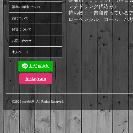
ンチドリンク代込み）
福座の珈琲について
持ち物：・普段使っている
器について
ローペンシル、コーム、ハ
雑貨について
お問い合わせ
求人ページ
Instagram
©2026
cafe福座
. All Rights Reserved.