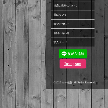
福座の珈琲について
器について
雑貨について
お問い合わせ
求人ページ
Instagram
©2026
cafe福座
. All Rights Reserved.