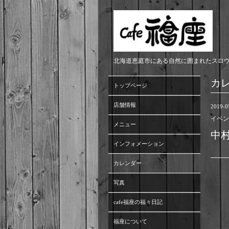
北海道恵庭市にある自然に囲まれたスロ
カ
トップページ
店舗情報
2019-05
イベン
メニュー
中
インフォメーション
カレンダー
写真
cafe福座の福々日記
福座について