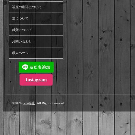
福座の珈琲について
器について
雑貨について
お問い合わせ
求人ページ
Instagram
©2026
cafe福座
. All Rights Reserved.