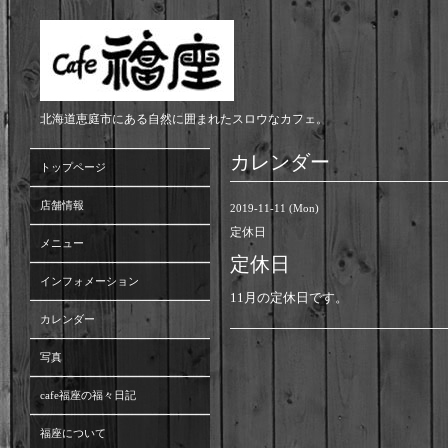
北海道恵庭市にある自然に囲まれたスロウなカフェ。
カレンダー
トップページ
店舗情報
2019-11-11 (Mon)
定休日
メニュー
定休日
インフォメーション
11月の定休日です。
カレンダー
写真
cafe福座の福々日記
福座について