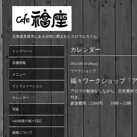
北海道恵庭市にある自然に囲まれたスロウなカフェ。
カレンダー
トップページ
店舗情報
2012-09-10 (Mon)
ワークショップ
メニュー
福々ワークショップ「
インフォメーション
アロマの勉強をしながら、天然素材
付き。
カレンダー
参加費用：2300円 10時～12時
写真
cafe福座の福々日記
福座について