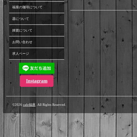
福座の珈琲について
器について
雑貨について
お問い合わせ
求人ページ
Instagram
©2026
cafe福座
. All Rights Reserved.