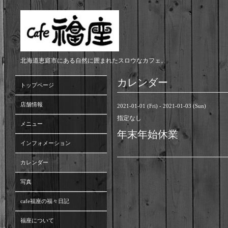
北海道恵庭市にある自然に囲まれたスロウなカフェ。
カレンダー
トップページ
店舗情報
2021-01-01 (Fri) - 2021-01-03 (Sun)
指定なし
メニュー
年末年始休業
インフォメーション
カレンダー
写真
cafe福座の福々日記
福座について