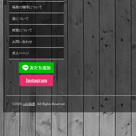
福座の珈琲について
器について
雑貨について
お問い合わせ
求人ページ
Instagram
©2026
cafe福座
. All Rights Reserved.