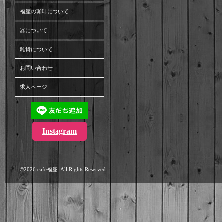
福座の珈琲について
器について
雑貨について
お問い合わせ
求人ページ
Instagram
©2026
cafe福座
. All Rights Reserved.