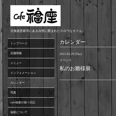
北海道恵庭市にある自然に囲まれたスロウなカフェ。
カレンダー
トップページ
店舗情報
2013-02-28 (Thu)
イベント
メニュー
私のお雛様展
インフォメーション
カレンダー
写真
cafe福座の福々日記
福座について