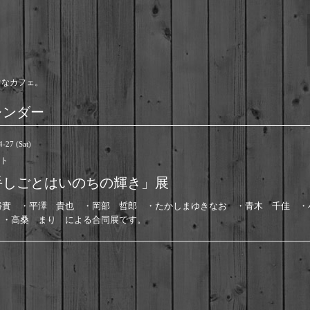
ウなカフェ。
レンダー
-27 (Sat)
ト
手しごとはいのちの輝き」展
勝實 ・平澤 貴也 ・岡部 哲郎 ・たかしまゆきなお ・青木 千佳 
 ・高桑 まり による合同展です。