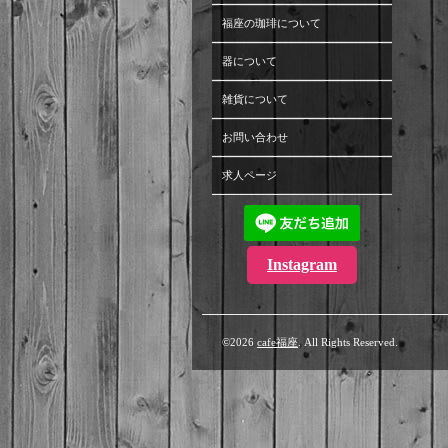
福座の珈琲について
器について
雑貨について
お問い合わせ
求人ページ
Instagram
©2026
cafe福座
. All Rights Reserved.