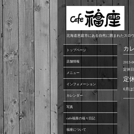
北海道恵庭市にある自然に囲まれたスロ
カ
トップページ
店舗情報
2013-0
定休日
メニュー
定
インフォメーション
6月
カレンダー
写真
cafe福座の福々日記
福座について