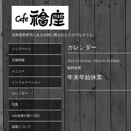
北海道恵庭市にある自然に囲まれたスロウなカフェ。
カレンダー
トップページ
店舗情報
2023-12-30 (Sat) - 2024-01-03 (Wed)
臨時休業
メニュー
年末年始休業
インフォメーション
カレンダー
写真
cafe福座の福々日記
福座について