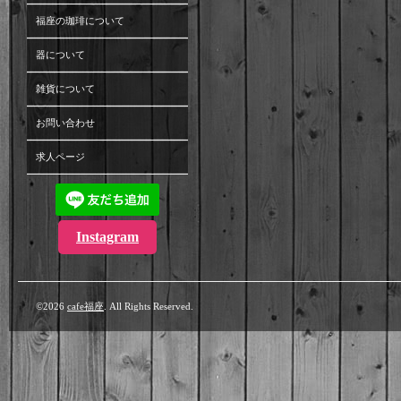
福座の珈琲について
器について
雑貨について
お問い合わせ
求人ページ
Instagram
©2026
cafe福座
. All Rights Reserved.