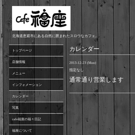
北海道恵庭市にある自然に囲まれたスロウなカフェ。
カレンダー
トップページ
店舗情報
2013-12-23 (Mon)
指定なし
メニュー
通常通り営業します
インフォメーション
カレンダー
写真
cafe福座の福々日記
福座について