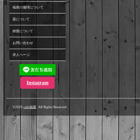
福座の珈琲について
器について
雑貨について
お問い合わせ
求人ページ
Instagram
©2026
cafe福座
. All Rights Reserved.