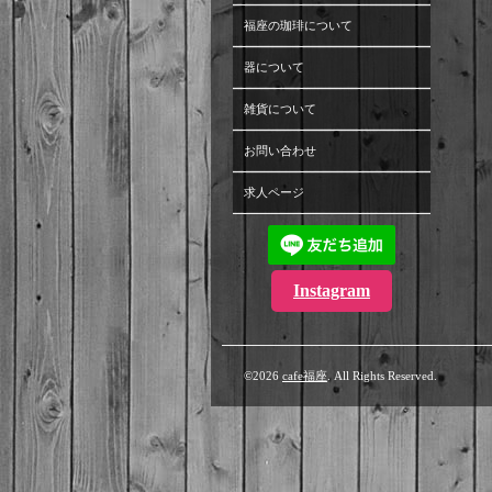
福座の珈琲について
器について
雑貨について
お問い合わせ
求人ページ
Instagram
©2026
cafe福座
. All Rights Reserved.