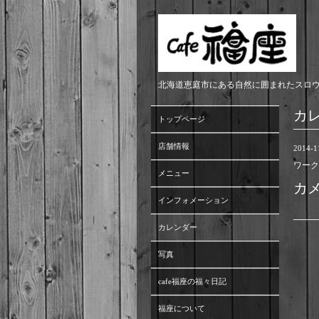
北海道恵庭市にある自然に囲まれたスロ
カ
トップページ
店舗情報
2014-1
ワーク
メニュー
カ
インフォメーション
カレンダー
写真
cafe福座の福々日記
福座について