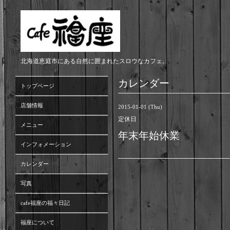
北海道恵庭市にある自然に囲まれたスロウなカフェ。
カレンダー
トップページ
店舗情報
2015-01-01 (Thu)
定休日
メニュー
年末年始休業
インフォメーション
カレンダー
写真
cafe福座の福々日記
福座について