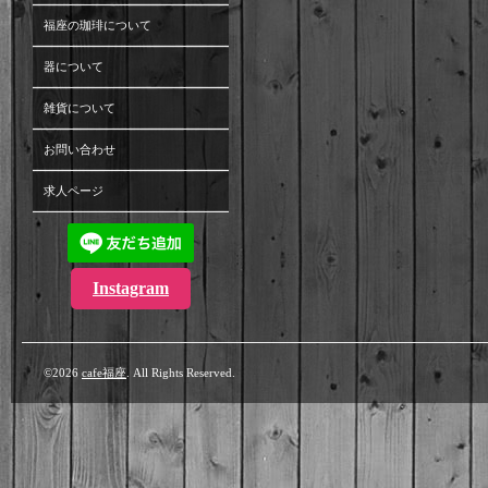
福座の珈琲について
器について
雑貨について
お問い合わせ
求人ページ
Instagram
©2026
cafe福座
. All Rights Reserved.