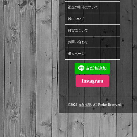
福座の珈琲について
器について
雑貨について
お問い合わせ
求人ページ
Instagram
©2026
cafe福座
. All Rights Reserved.