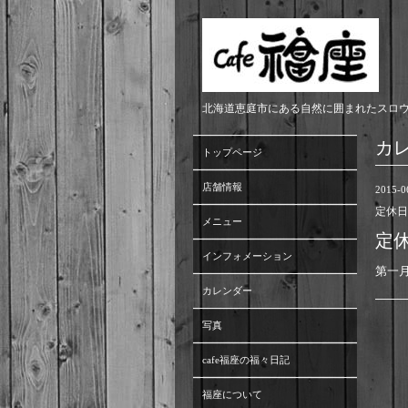
北海道恵庭市にある自然に囲まれたスロ
カ
トップページ
店舗情報
2015-0
定休日
メニュー
定
インフォメーション
第一
カレンダー
写真
cafe福座の福々日記
福座について