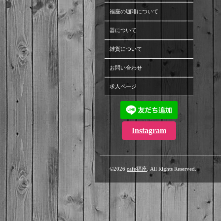
福座の珈琲について
器について
雑貨について
お問い合わせ
求人ページ
Instagram
©2026
cafe福座
. All Rights Reserved.