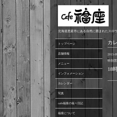
北海道恵庭市にある自然に囲まれたスロ
カ
トップページ
店舗情報
2015-0
特別営
メニュー
18
インフォメーション
カレンダー
写真
cafe福座の福々日記
福座について