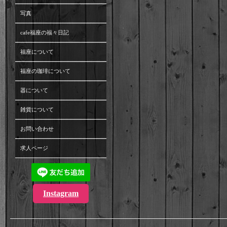
写真
cafe福座の福々日記
福座について
福座の珈琲について
器について
雑貨について
お問い合わせ
求人ページ
Instagram