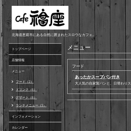
北海道恵庭市にある自然に囲まれたスロウなカフェ。
メニュー
トップページ
店舗情報
フード
メニュー
あったかスープパン付き
フード（2）
大人気の自家製パンと、日替わりス
ドリンク（6）
デザート（6）
ランチメニュー（5）
インフォメーション
カレンダー