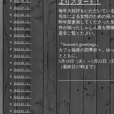
よりスタート！
2025-08（1）
2025-07（2）
毎年大好評をいただいている‘all
2025-06（2）
先生による女性のための福
昨年度参加してくださった
2025-04（2）
作が揃ったしゃしん展を開
2025-03（1）
是非ご覧ください。
2025-02（1）
2025-01（1）
『Season's greetings』
2024-12（2）
カフェ福座の四季折々。ゆ
とともに。
2024-10（1）
5月10日（火）～5月22日（
2024-09（2）
（最終日17時まで）
2024-07（1）
2024-02（1）
2024-01（1）
2023-11（2）
2023-10（1）
2023-02（1）
2023-01（5）