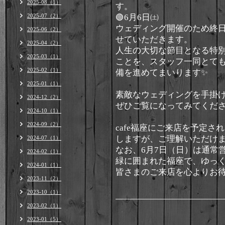
2025-08（1）
す。
2025-07（2）
🟢6月6日㈯
ウェディング開催のため終
2025-06（2）
せていただきます。
2025-04（2）
人生の大切な節目となる特
2025-03（1）
ことを、スタッフ一同とて
2025-02（1）
備を進めてまいります✨
2025-01（1）
素敵なウェディングを手掛ける @
2024-12（2）
ぜひご覧になってみてくだ
2024-10（1）
2024-09（2）
cafe福座にご来店を予定
しますが、ご理解いただけ
2024-07（1）
なお、6月7日（日）は通常営
2024-02（1）
緑に囲まれた福座で、ゆっ
2024-01（1）
皆さまのご来店を心よりお
2023-11（2）
2023-10（1）
2023-02（1）
2023-01（5）