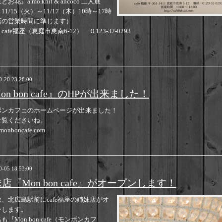
お花』a.mo.knit & ancoco 二人展
11/15（火）～11/17（木）10時～17時
店の営業時間に準じます）
cafe福座（恵庭市恵南6-12） ０123-32-0293
0-20 23:28:00
on bon cafe』のHPが出来ました！
ボンカフェのホームページが出来ました！
ご覧くださいね。
//monboncafe.com
0-05 18:53:00
店『Mon bon cafe』がオープンします！
、北広島駅前にcafe福座の姉妹店がオ
ンします。
も『Mon bon cafe（モンボンカフ