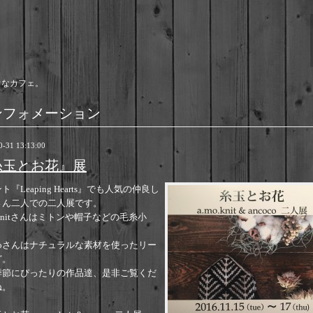
ウなカフェ。
ンフォメーション
0-31 13:13:00
糸玉とお花』展
ト『Leaping Hearts』でも人気の仲良し
さん二人での二人展です。
o.knitさんはミトンや帽子などの毛糸小
ocoさんはナチュラルな素材を使ったリー
ど。
季節にぴったりの作品達、是非ご覧くだ
ね。