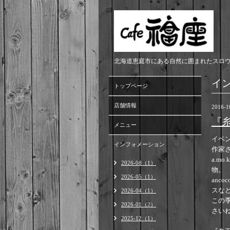
北海道恵庭市にある自然に囲まれたスロ
イ
トップページ
店舗情報
2016-1
『
メニュー
イベン
インフォメーション
作家
a.m
2026-08（1）
物。
2026-05（1）
anc
スな
2026-04（1）
この
2026-01（2）
さい
2025-12（1）