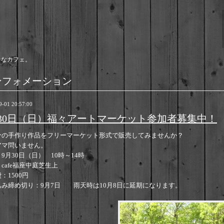
ウなカフェ。
ンフォメーション
9-01 20:57:00
月30日（日）福々アートマーケット参加者募集中！
分の手作り作品をフリーマーケット形式で販売してみませんか？
アマ問いません。
9月30日（日） 10時～14時
cafe福座中庭芝生上
：1500円
込み締め切り：9月7日 雨天時は10月8日に延期になります。