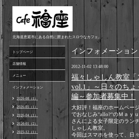
北海道恵庭市にある自然に囲まれたスロウなカフェ。
インフォメーション
トップページ
店舗情報
2012-11-02 13:48:00
福々しゃしん教室「
メニュー
vol.1」～日々の
インフォメーション
編～参加者募集中！
2026-08（1）
大好評！福座のホームペー
2026-05（1）
でおなじみ"allo?"のＭａｙ
2026-04（1）
さんによる女子限定のラン
2026-01（2）
しゃしん教室。
2025-12（1）
今回はスマホを使って、日