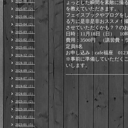
2025-08（1）
ょっとした瞬間を素敵に撮
を教えていただきます。
2025-07（2）
フェイスブックやブログを
2025-06（2）
る方に是非是非おススメ！
2025-04（2）
させていただくかも？？のお
2025-03（1）
日時：11月18日（日） 10
費用：3500円 （講習費
2025-02（1）
定員8名
2025-01（1）
お申し込み：cafe福座 0123-3
2024-12（2）
※事前に準備していただく
2024-10（1）
いします。
2024-09（2）
2024-07（1）
2024-02（1）
2024-01（1）
2023-11（2）
2023-10（1）
2023-02（1）
2023-01（5）