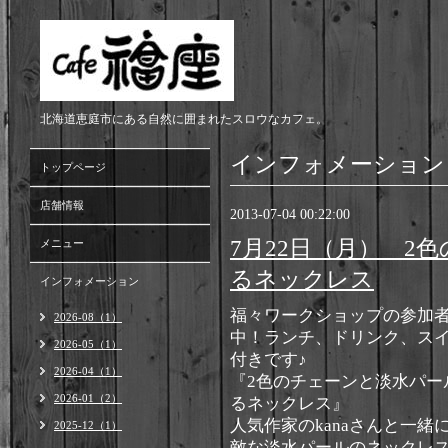
北海道恵庭市にある自然に囲まれたスロウなカフェ。
インフォメーション
トップページ
店舗情報
2013-07-04 00:22:00
7月22日（月） 2
メニュー
るネックレス
インフォメーション
福々ワークショップの参加
2026-08（1）
中！ランチ、ドリンク、ス
2026-05（1）
付きです♪
2026-04（1）
『2色のチェーンと淡水パー
2026-01（2）
るネックレス』
人気作家のkanaさんと一緒
2025-12（1）
敵な淡水パールのネックレ