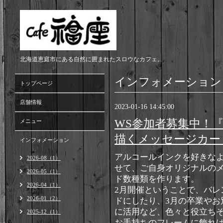
北海道恵庭市にある自然に囲まれたスロウなカフェ。
インフォメーション
トップページ
店舗情報
2023-01-16 14:45:00
WS参加者募集中！
メニュー
描くメッセージカー
インフォメーション
アルコールインクを好きな
2026-08（1）
せて、ご自身オリジナルの
2026-05（1）
ド数種類を作ります。
2026-04（1）
2月開催ということで、バレ
2026-01（2）
ドにしたり、3月の卒業やお
に活用など、色々と役立ち
2025-12（1）
お手持ちのフレームに飾れ