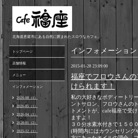
北海道恵庭市にある自然に囲まれたスロウなカフェ。
インフォメーション
トップページ
店舗情報
2015-01-28 23:09:00
福座でフロウさんの
メニュー
けられます！
インフォメーション
私の大好きなボディートリ
2026-08（1）
ントサロン、フロウさんの
2026-05（1）
トメントが、cafe福座で受
2026-04（1）
ますよ！
2026-01（2）
３０分水素水付きで１５０
(時間内にはカウンセリング
2025-12（1）
方にあったオイルの調合、